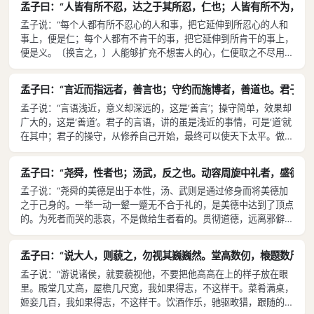
孟子曰：“人皆有所不忍，达之于其所忍，仁也；人皆有所不为，达
来，便也就接受了〔，那难免良莠不齐呢〕。”
孟子说：“每个人都有所不忍心的人和事，把它延伸到所忍心的人和
事上，便是仁；每个人都有不肯干的事，把它延伸到所肯干的事上，
便是义。〔换言之，〕人能够扩充不想害人的心，仁便取之不尽用之
不竭了；人能够扩充不挖洞跳墙的心，义便取之不尽用之不竭了；人
能够扩充不受鄙视的言行举止，那就无往而不合于义了。一个士人，
孟子曰：“言近而指远者，善言也；守约而施博者，善道也。君子之
不可以同他谈论却去同他谈论，这是用言语来挑逗他，以便自己取
孟子说：“言语浅近，意义却深远的，这是‘善言’；操守简单，效果却
利；可以同他谈论却不同他谈论，这是用沉默来挑逗他，以便自己取
广大的，这是‘善道’。君子的言语，讲的虽是浅近的事情，可是‘道’就
利，这些都是和挖洞跳墙类似的。”
在其中；君子的操守，从修养自己开始，最终可以使天下太平。做人
最怕是放弃自己的田地，而去给别人耘田——要求别人的很重，自己
负担的却很轻。”
孟子曰：“尧舜，性者也；汤武，反之也。动容周旋中礼者，盛德之
孟子说：“尧舜的美德是出于本性，汤、武则是通过修身而将美德加
之于己身的。一举一动一颦一蹙无不合于礼的，是美德中达到了顶点
的。为死者而哭的悲哀，不是做给生者看的。贯彻道德，远离邪僻，
不是为了谋求一官半职。言语一定信实，不是为了让人知道我行为端
正。君子依法度而行，只是等待天命罢了。”
孟子曰：“说大人，则藐之，勿视其巍巍然。堂高数仞，榱题数尺，
孟子说：“游说诸侯，就要藐视他，不要把他高高在上的样子放在眼
里。殿堂几丈高，屋檐几尺宽，我如果得志，不这样干。菜肴满桌，
姬妾几百，我如果得志，不这样干。饮酒作乐，驰驱畋猎，跟随的车