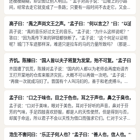
还模模糊糊，却企图让别人明白。” 孟子对高子说：“山坡上的小路
间，经常去走它就变成了一条路；只要有一段时间不去走它，又会被
茅草堵塞了。现在茅草也把你的心给堵塞了。”
高子曰：“禹之声尚文王之声。”孟子曰：“何以言之？”曰：“以追蠡
高子说：“禹的音乐好过文王的音乐。”孟子说：“为什么这样说呢？”
答曰：“因为禹传下来的钟钮都快断了。”孟子说：“这个何足以证明
呢？城门下车迹那样深，难道只是拉车的马的力量所致吗？〔那是由
于日子长久车马经过多的缘故。禹的钟钮要断了，也是由于日子长久
了的缘故哇。〕”
齐饥。陈臻曰：“国人皆以夫子将复为发棠，殆不可复。”孟子曰：
齐国遭了饥荒，陈臻对孟子说：“国内的人都以为老师会再度劝请齐
王打开棠地的仓库来赈济灾民，大概不可以再做一次吧。”孟子说：
“再做一次就成冯妇了。晋国有个人叫冯妇的，善于和老虎搏斗。后
来变好了，〔不再打虎了，〕士人都以他为榜样。有次野地里有许多
人正追逐老虎。老虎背靠着山角，没有人敢于去迫近它。他们望到冯
孟子曰：“口之于味也，目之于色也，耳之于声也，鼻之于臭也，四
妇了，便快步向前去迎接。冯妇也就捋起袖子，伸出胳膊，走下车
孟子说：“口对于美味，眼对于美色，耳对于好听的声音，鼻对于芬
来。大家都喜欢他，可是作为士的那些人却在讥笑他。”
芳的气味，手足四肢喜欢舒服，都是人的天性使然，但是得到与否，
却属于命运，所以君子不会以天性为借口而强求它们。仁对于父子，
义对于君臣，礼对于宾主，智慧对于贤者，圣人对于天道，能够实现
与否，属于命运，但也是天性使然，所以君子不会以命运为借口而不
浩生不害问曰：“乐正子何人也？”孟子曰：“善人也，信人也。”“
去顺从天性。”