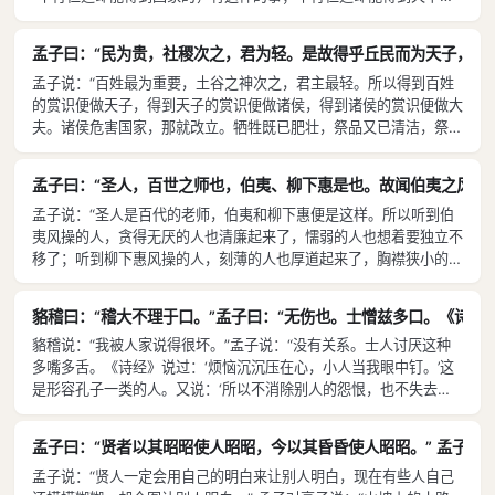
的，从没有这样的事。”
孟子曰：“民为贵，社稷次之，君为轻。是故得乎丘民而为天子，得
孟子说：“百姓最为重要，土谷之神次之，君主最轻。所以得到百姓
的赏识便做天子，得到天子的赏识便做诸侯，得到诸侯的赏识便做大
夫。诸侯危害国家，那就改立。牺牲既已肥壮，祭品又已清洁，祭祀
也按时进行，但还是遭受旱灾水灾，那就改立土谷之神。”
孟子曰：“圣人，百世之师也，伯夷、柳下惠是也。故闻伯夷之风者，
孟子说：“圣人是百代的老师，伯夷和柳下惠便是这样。所以听到伯
夷风操的人，贪得无厌的人也清廉起来了，懦弱的人也想着要独立不
移了；听到柳下惠风操的人，刻薄的人也厚道起来了，胸襟狭小的人
也宽大起来了。他们在百代以前发奋有为，而百代之后，听到的人没
有不奋发鼓舞的。不是圣人，能够像这样吗？〔百代以后还能如
貉稽曰：“稽大不理于口。”孟子曰：“无伤也。士憎兹多口。《诗》云
此，〕何况是亲自接受熏陶的人呢？” 孟子说：“‘仁’的意思就
貉稽说：“我被人家说得很坏。”孟子说：“没有关系。士人讨厌这种
是‘人’，‘人’和‘仁’合起来说，就是‘道’。”孟子说：“孔子离开鲁国，
多嘴多舌。《诗经》说过：‘烦恼沉沉压在心，小人当我眼中钉。’这
说：‘我们慢慢走吧，这是离开祖国的态度。’离开齐国，便不等把米
是形容孔子一类的人。又说：‘所以不消除别人的怨恨，也不失去自
淘完沥干就走——这是离开别国的态度。” 孟子说：“孔子被困在陈
己的名声。’这是说的文王。”
国、蔡国之间，是由于与两国君臣没有交往的缘故。”
孟子曰：“贤者以其昭昭使人昭昭，今以其昏昏使人昭昭。” 孟子谓
孟子说：“贤人一定会用自己的明白来让别人明白，现在有些人自己