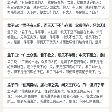
孟子说：“有侍奉君主的人，就是侍奉某一君主，就曲意逢迎的人；
有安定国家之臣，就是以安定国家为乐的人；有天民，就是他的学说
方略能通达于天下时，便去实行的人；有大人，那是端正了自己，万
事万物也随之端正了的人。”
孟子曰：“君子有三乐，而王天下不与存焉。父母俱存，兄弟无故，
孟子说：“君子有三件乐事，以仁德一统天下还不包括在其中。父母
都健在，兄弟无灾殃，是第一件乐事；抬头不愧于天，低头不愧于
人，是第二件乐事；得到天下优秀人才而教导他们培育他们，是第三
件乐事。君子有三件乐事，以仁德一统天下还不包括在其中。”
孟子曰：“广土众民，君子欲之，所乐不存焉；中天下而立，定四海
孟子说：“广袤的土地，众多的人民，是君子希望拥有的，但不是他
的乐趣所在；屹立于天下的中央，安定那四海的百姓，君子以此为
乐，但不是他的理想所在。君子的本性，即便理想贯彻于天下，也并
不会膨胀；即便艰难困苦地活着，也并不会减少，这是因为本分已
定。君子的本性，仁义礼智根植于他心中，而表现在外的是和气安
孟子曰：“伯夷辟纣，居北海之滨，闻文王作兴，曰：‘盍归乎来！
详，它表现在颜面，反映于肩背，延伸到手足四肢；手足四肢虽不说
孟子说：“伯夷躲避纣王，住到北海海滨，听说文王兴起来了，便
话，别人也一目了然。”
说：‘何不归向西伯呢！我听说他是善于赡养老者的人。’姜太公躲避
纣王，住到东海海边，听说文王兴起来了，便说：‘何不归向西伯
呢！我听说他是善于赡养老者的人。’天下有善于赡养老者的人，那
仁人便把他那儿作为自己的归宿了。五亩地的宅院，在墙下栽植桑