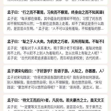
待天命，就这样来立命安身。” 孟子说：“没有什么不取决于命运，
但顺理而行，接受的便是正命；所以懂得命运的人不站在有倾覆之危
孟子曰：“行之而不著焉，习矣而不察焉，终身由之而不知其道者，众
的高墙下面。致力于行其正道而死的人，所受的是正命；作奸犯科而
孟子说：“每天都在做着，其中蕴含的道理却不明白；习惯了的东西
死的人，所受的不是正命。” 孟子说：“〔有些东西〕追求就会得
却不察知其所以然；一生都在这条路上走着，却不了解这是条什么路
到，放弃就会失掉，这样的追求有益于获得，因为追求与否取决于我
的，是芸芸众生啊。” 孟子说：“人不可以没有羞耻，不知羞耻的那
自己。追求有一定的方式，是否得到却听从命运，这种追求无益于获
种羞耻，又是个不知羞耻！”
得，因为追求与否取决于外在的因素。” 孟子说：“一切我都具备
了。反躬自问，自己是真心诚意的，便没有比这更大的快乐了。不懈
孟子曰：“耻之于人大矣。为机变之巧者，无所用耻焉。不耻不若人
地按照恕道去做，达到仁德的道路没有比这更直截的了。”
孟子说：“羞耻对于人关系重大。精于算计老于权谋者，羞耻对他是
用不上的。不以赶不上别人为羞耻的人，怎么比得上有耻之人呢？”
孟子说：“古代的贤君追求嘉言懿行，而忘却追求权势；古代的贤士
何尝不是这样呢？乐于走自己的正道，而忘却了他人的权势；所以王
公不对他恭敬有加礼数用尽，就不能够多次和他相见。相见的次数尚
孟子谓宋勾践曰：“子好游乎？吾语子游。人知之，亦嚣嚣，人不知
且不能太多，何况要他作为臣下呢？”
孟子对宋勾践说：“你喜欢游说各国的君主吗？我告诉你如何游说。
别人理解我，我也悠然自得；别人不理解我，我也悠然自得。”宋勾
践说：“要怎样才可以悠然自得呢？” 答道：“崇尚德，迷恋义，就可
以悠然自得了。所以，士人不得志时不失掉义，得志之时不离开道。
不得志时不失掉义，所以能够葆有本性；得志之时不离开道，所以百
孟子曰：“待文王而后兴1者，凡民也。若夫豪杰之士，虽无文王犹兴
姓不致失望。古代的人，得志，恩泽普施于百姓；不得志，修养个人
孟子说：“一定要等文王出来而后兴起的，是芸芸众生。至于豪杰之
品德而表现于世间。不得志时，便独善其身；得志之时，便兼善天