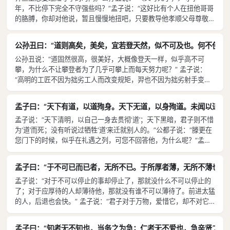
年，不比停下完全不守强些吗？”孟子说：“这好比有个人在扭他哥哥
的胳膊，你却对他说，暂且慢慢地扭吧，只要教导他孝顺父母尊敬兄
长便行了。” 王子有死了母亲的，他的师傅为他请求守孝几个月。公
孙丑问道：“像这样的事，怎么样？”孟子答道：“这个是想要把三年
公孙丑曰：“道则高矣，美矣，宜若登天然，似不可及也。何不使彼
的丧期守满事实上却做不到。〔我上次所讲，〕即便多守孝一天也比
公孙丑说：“道固然很高，很美好，大概像登天一样，似乎高不可
不守孝好，是对那些没人禁止他守孝却不去守的人说的。” 孟子说：
攀，为什么不让攀登者为了几乎可攀上而每天努力呢？” 孟子说：
“君子教育的方式有五种：有如春风化雨沾溉万物的，有成全品德
“高明的工匠不因为拙劣工人而改变规矩，羿也不因为拙劣射手变更
的，有培养才能的，有解答疑问的，还有以其流风余韵为后人私自学
拉弓的标准。君子〔教导他人如射箭手，〕张满了弓，却不发箭，做
习的。这五种，就是君子教育的方式。”
出跃跃欲试的样子。他在正确道路的正中站住，有能力的便会紧跟上
孟子曰：“天下有道，以道殉身。天下无道，以身殉道。未闻以道殉
来。”
孟子说：“天下清明，以自己一身去贯彻‘道’；天下黑暗，君子则不惜
为‘道’而死；没有听说过牺牲‘道’来迁就别人的。”公都子说：“滕更在
您门下的时候，似乎在礼遇之列，可您不回答他，为什么呢？”孟子
说：“仗着权势来发问，仗着贤能来发问，仗着年长来发问，仗着有
功来发问，仗着故交来发问，都是我不回答的。滕更便占了两条。”
孟子曰：“于不可已而已者，无所不已。于所厚者薄，无所不薄也。其
孟子说：“对于不可以停止的事却停止了，那就没什么不可以停止的
了；对于应厚待的人却薄待他，那就没有谁不可以薄待了。前进太猛
的人，后退也会快。” 孟子说：“君子对于万物，爱惜它，却不对它
实行仁德；对于百姓，对他实行仁德，却不亲爱他。君子亲爱亲人，
进而仁爱百姓；仁爱百姓，进而爱惜万物。”
孟子曰：“知者无不知也，当务之为急；仁者无不爱也，急亲贤之为