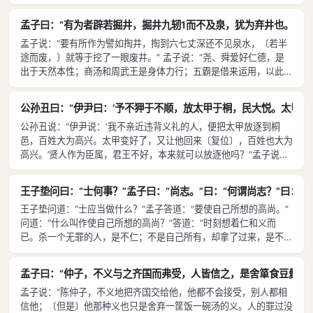
如果人们能够〔经常培养心志，〕不使人心遭受口舌肚腹那样的饥
渴，那比不上别人优秀的忧虑就会没有了。” 孟子说：“柳下惠不因
孟子曰：“有为者辟若掘井，掘井九轫1而不及泉，犹为弃井也。” 
为有大官做便改变他的操守。”
孟子说：“要有所作为譬如掏井，掏到六七丈深还不见泉水，〔若半
途而废，〕就等于挖了一眼废井。” 孟子说：“尧、舜爱好仁德，是
出于天然本性；商汤和周武王是身体力行；五霸是借来运用，以此匡
正诸侯。但是，久借不还，又怎知他不会最终拥有呢？”
公孙丑曰：“伊尹曰：‘予不狎于不顺，放太甲于桐，民大悦。太甲贤，
公孙丑说：“伊尹说：‘我不亲近违背义礼的人，便把太甲放逐到桐
邑，百姓大为高兴。太甲变好了，又让他回来〔复位〕，百姓也大为
高兴。’贤人作为臣属，君王不好，本来就可以放逐他吗？”孟子说：
“是伊尹那样的想法，就可以；不是伊尹那样的想法，就是篡夺了。”
公孙丑说：“《诗经》说，‘不白吃饭哪’，可是君子不种庄稼，也来吃
王子垫问曰：“士何事？”孟子曰：“尚志。”曰：“何谓尚志？”曰
饭，为什么呢？” 孟子说：“君子居住在一个国家，君王用他，就会
王子垫问道：“士应当做什么？”孟子答道：“要使自己所想的高尚。”
平安、富足、尊贵而有名誉；少年子弟信从他，就会孝父母、敬兄
问道：“什么叫作使自己所想的高尚？”答道：“时刻想着仁和义而
长、忠心而且信实。你说‘不白吃饭哪’，〔我请问，〕贡献还有比这
已。杀一个无罪的人，是不仁；不是自己所有，却拿了过来，是不
更大的吗？”
义。住在哪里？仁就是；路在何方？义就是。住在仁的屋宇里，走在
义的大路上，伟人的事业便齐备了。”
孟子曰：“仲子，不义与之齐国而弗受，人皆信之，是舍箪食豆羹之
孟子说：“陈仲子，不义地把齐国交给他，他都不会接受，别人都相
信他；〔但是〕他那种义也只是舍弃一筐饭一碗汤的义。人的罪过没