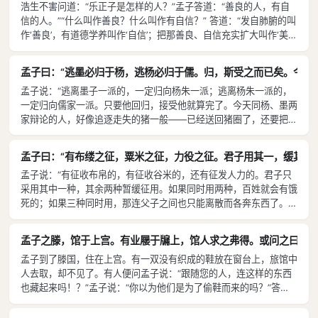
浩生不害问道：“乐正子是怎样的人？”孟子答道：“善良的人，有自
信的人。”“什么叫作善良？什么叫作有自信？” 答道：“发自肺腑的叫
作‘善良’，有道德学养叫作‘自信’；把那善良、自信充实扩大叫作‘美
好’；充实扩大之，使之光辉洋溢，叫作‘伟大’；将那伟大光辉化育天
下众生，便叫作‘圣’；圣而臻于妙不可言便叫作‘神’。乐正子是介于‘善
孟子曰：“逃墨必归于杨，逃杨必归于儒。归，斯受之而已矣。今之
良’和‘有自信’两者之中，‘美好’‘伟大’‘圣’‘神’四者之下的人物。”
孟子说：“逃离墨子一派的，一定归向杨朱一派；逃离杨朱一派的，
一定归向儒家一派。只要他回归，接受他就算完了。今天同杨、墨两
家辩论的人，好像追逐走失的猪一般——已经送回猪圈了，还要把它
的脚给绊住。”
孟子曰：“有布缕之征，粟米之征，力役之征。君子用其一，缓其二。
孟子说：“有征收布帛的，有征收谷米的，还有征发人力的。君子只
采用其中一种，其余两种暂缓征用。如果同时用两种，百姓就会有饿
死的；如果三种同时用，那连父子之间也只能离散而各奔东西了。”
孟子说：“诸侯的宝贝有三件：土地、百姓和政治。把珍珠美玉当作
宝贝的，灾祸一定会降临到他身上。”盆成括在齐国做官，孟子说：
孟子之滕，馆于上宫。有业屦于牖上，馆人求之弗得。或问之曰：“若
“盆成括要死了！” 盆成括被杀，学生问道：“老师怎么会知道他将被
孟子到了滕国，住在上宫。有一双没有织成的鞋放在窗台上，旅馆中
杀？”答道：“他这个人只有小聪明，但是未曾闻知君子的大道理，那
人去取，却不见了。有人便问孟子说：“跟随您的人，连这样的东西
便足以招来杀身之祸了。”
也藏起来吗！？”孟子说：“你以为他们是为了偷鞋而来的吗？”答
道：“大概不是的。〔不过〕您老人家开设的课程，〔对学生的态度
是〕已去的不追问，将来的不拒绝，只要他们怀着追求真理的心而