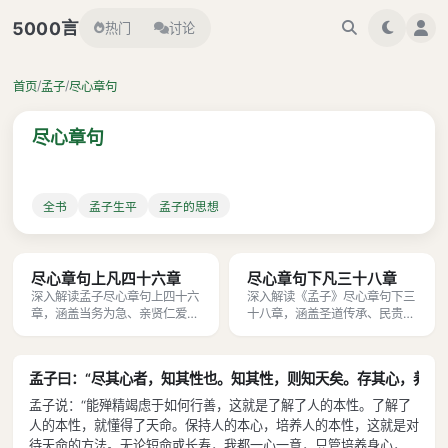
言
5000
热门
讨论
/
/
首页
孟子
尽心章句
尽心章句
全书
孟子生平
孟子的思想
尽心章句上凡四十六章
尽心章句下凡三十八章
深入解读孟子尽心章句上四十六
深入解读《孟子》尽心章句下三
章，涵盖当务为急、亲贤仁爱、
十八章，涵盖圣道传承、民贵君
君子三乐、穷达之道等儒家智
轻、养心寡欲等核心思想，助你
慧，助你领悟修身治国与中庸真
领悟儒家修身治国之道。
谛。
孟子曰：“尽其心者，知其性也。知其性，则知天矣。存其心，养其
孟子说：“能殚精竭虑于如何行善，这就是了解了人的本性。了解了
人的本性，就懂得了天命。保持人的本心，培养人的本性，这就是对
待天命的方法。无论短命或长寿，我都一心一意，只管培养身心，等