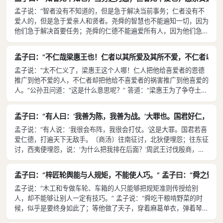
孟子说：“智者没有不知道的，但是急于解决当前事务；仁者没有不
爱人的，但是急于爱亲人和贤者。尧舜的智慧也不能遍知一切，因为
他们急于解决首要任务；尧舜的仁德不能遍爱所有人，因为他们急于
爱亲人和贤者。如果不能实行三年的丧礼，却对于缌麻三月、小功五
月的丧礼仔细讲求；胡吃海喝，却讲究不用牙齿咬断干肉，这个叫作
孟子曰：“不仁哉梁惠王也！仁者以其所爱及其所不爱，不仁者以其所
不识大体。”
孟子说：“太不仁义了，梁惠王这个人哪！仁人把他给喜爱者的恩德
推广到他不爱的人，不仁者却把他给不喜爱者的祸害推广到他喜爱的
人。”公孙丑问道：“这是什么意思呢？” 答道：“梁惠王为了争夺土地
的缘故，驱使他的百姓去作战，暴尸荒野，骨肉糜烂。被打得大败
了，预备再战，怕不能得胜，又驱使他所喜爱的子弟去决一死战，这
孟子曰：“有人曰：‘我善为陈，我善为战。’大罪也。国君好仁，天下
个就叫作把他给不喜爱者的祸害推广到他喜爱的人。” 孟子说：“春
孟子说：“有人说：‘我很会布阵，我很会打仗。’这是大罪。国君若喜
秋时代没有正义战争。那一国的君主比这一国的君主好一点，那是有
爱仁德，打遍天下无敌手。〔商汤〕往南征讨，北狄便埋怨；往东征
的。但是征讨的意思是在上的讨伐在下的，同等级的国家是不能互相
讨，西夷便埋怨，说：‘为什么把我排在后面？’周武王讨伐殷商，兵
征讨的。” 孟子说：“完全相信《书经》，那还不如没有《书经》。
车三百辆，勇士三千人。武王〔对殷商的百姓〕说：‘不要害怕！我
我对于《武成》一篇，所取的不过两三片简罢了。仁人无敌于天下，
是来安定你们的，不是和百姓为敌的。’百姓都额头碰地磕起头
凭着周武王的大仁大德来讨代商纣的不仁不德，怎么会让血流得把捣
孟子曰：“梓匠轮舆能与人规矩，不能使人巧。” 孟子曰：“舜之饭
来。‘征’的意思是‘正’，若各人都希望端正自己，哪里用得着战争
米槌都漂浮起来了呢？”
孟子说：“木工和专做车轮、车箱的人只能够把规矩准则传授给别
呢？”
人，却不能够让别人一定有技巧。” 孟子说：“舜吃干粮啃野菜的时
候，似乎是要终身如此了；等他做了天子，穿着麻葛单衣，弹着琴，
尧的两个女儿侍候着，又好像这些本来就是他的。”