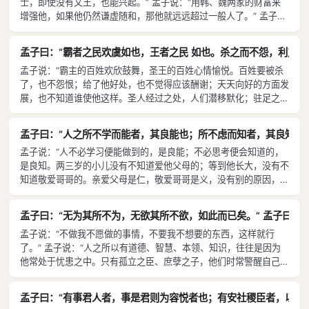
士，即使没有文王，也能兴起。” 孟子说：“用韩、魏两家的财富来
下。”
增强他，如果他仍然谦虚随和，那他就远远超过一般人了。” 孟子
说：“役使百姓注意劳逸结合，百姓虽然疲劳，也不怨恨。为百姓求
活路而杀人，那人虽被杀，也不会怨恨杀他的人。”
孟子曰：“霸者之民欢虞如也，王者之民 如也。杀之而不怨，利之
孟子说：“霸主的百姓欢欣鼓舞，圣王的百姓心情愉悦。百姓要被杀
了，也不怨恨；给了他好处，也不觉得应该酬谢；天天向好的方面发
展，也不知道谁使他这样。圣人经过之处，人们潜移默化；驻足之
处，春风化雨，有如神助；上与天、下与地同时运转，难道说只是小
小的补益吗？” 孟子说：“仁德的言语赶不上仁德的音乐沁人心脾，
孟子曰：“人之所不学而能者，其良能也；所不虑而知者，其良知也
良好的政治赶不上良好的教育深得民心。良好的政治，百姓敬畏它；
孟子说：“人不必学习便能做到的，是良能；不必思考便会知道的，
良好的教育，百姓热爱它。良好的政治得到百姓的财富，良好的教育
是良知。两三岁的小儿没有不知道爱他父母的；等到他长大，没有不
赢得百姓的内心。”
知道敬爱哥哥的。亲爱父母是仁，敬爱哥哥是义，没有别的原因，只
因这两种品德可以通达于天下。” 孟子说：“舜住在深山的时候，和
木、石为伴，与鹿、猪同游，跟深山中野老村夫不同的地方极少；等
孟子曰：“无为其所不为，无欲其所不欲，如此而已矣。” 孟子曰：
到他听到一句好的言语，看到一桩好的行为，〔便采用推行，〕这种
孟子说：“不做我不愿做的事情，不要我不想要的东西，这样就行
力量，好像江河决了口，汹涌澎湃，谁也阻挡不了。”
了。” 孟子说：“人之所以有道德、智慧、本领、知识，往往是因为
他常处于忧患之中。只有孤立之臣、庶孽之子，他们时常警醒自己，
深深地担忧祸患，所以才能通达事理。”
孟子曰：“有事君人者，事是君则为容悦者也；有安社稷臣者，以安