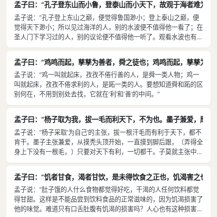
孟子曰：“孔子登东山而小鲁，登泰山而小天下，故观于海者难为水
树，妇女养蚕缫丝，老年人足以有丝绵衣穿了。五只母鸡，两只母
孟子说：“孔子登上东山之巅，便觉得鲁国渺小；登上泰山之巅，便
猪，不要丧失它们繁殖的时机，老年人足以有肉吃了。百亩的土地，
觉得天下渺小；所以见过海洋的人，别的水波便不值得他一看了；在
男子去耕种，八口之家足以吃饱了。所谓西伯善于赡养老者，是指他
圣人门下学习过的人，别的议论便不值得他一听了。观看水波也有讲
制定了土地制度，教育人民栽种和畜牧，引导他们的妻子儿女去奉养
究，一定要看它汹涌澎湃的壮观。太阳月亮的光辉，一点小缝隙都能
自己家的老人。五十岁，没有丝绵衣穿便不暖和；七十岁，没有肉吃
透过。水流的特性是，不把土坎灌满，不再向前流；有志于道的君
便感到饥饿。穿不暖，吃不饱，叫作挨冻受饿。文王的百姓中没有挨
孟子曰：“鸡鸣而起，孳孳为善者，舜之徒也；鸡鸣而起，孳孳为利
子，没有一定的修为，便不走仕进之路。”
冻受饿的老人，就是这个意思。” 孟子说：“精耕细作，减轻税收，
孟子说：“鸡一叫就起床，孜孜不倦行善的人，是舜一类人物；鸡一
可以使百姓富足。取食于百姓有一定时候，依礼消费，财物是用不尽
叫就起床，孜孜不倦求利的人，是跖一类的人。要想知道舜和跖的区
的。百姓没有水和火便活不下去，黄昏夜晚敲别人的门来求水火，没
别何在，不用到别处去找，它就在‘利’和‘善’的中间。”
有不给予的，是因为水火不是稀罕物。圣人治理天下，要使粮食多得
就像水和火。粮食就像水火那样多了，百姓哪有不仁爱的呢？”...
孟子曰：“杨子取为我，拔一毛而利天下，不为也。墨子兼爱，摩顶
孟子说：“杨子采取‘为自己’的主张，拔一根汗毛而有利于天下，都不
肯干。墨子主张兼爱，从摸秃头顶开始，一直摸到脚后跟，〔弄得全
身上下没有一根毛，〕只要对天下有利，一切都干。子莫就主张中
道。主张中道其实差不多对了。但是主张中道如果不知权变，便是拘
执于一点。为什么厌恶拘执于一点呢？因为它有损于仁义之道，只是
孟子曰：“饥者甘食，渴者甘饮，是未得饮食之正也，饥渴害之也。岂
举其一点不及其余了。”
孟子说：“肚子饿的人什么食物都觉得好吃，干渴的人任何饮料都觉
得甘甜。这样是不能品尝到饮料食品的正常滋味的，因为饥渴损害了
他的味觉。难道只有口舌肚腹有饥渴的损害吗？人心也有这种损害。