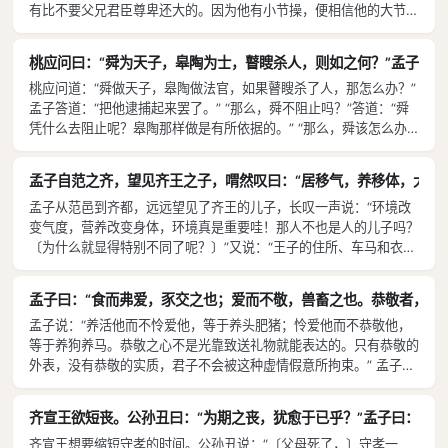
有比不要父兄君臣尊卑还大的。因为他有小节操，便相信他的大节
操，怎么可以呢？”
桃应问曰：“舜为天子，皋陶为士，瞽瞍杀人，则如之何？”孟子曰：“
桃应问道：“舜做天子，皋陶做法官，如果瞽瞍杀了人，那怎么办？”
孟子答道：“把他逮捕起来罢了。” “那么，舜不阻止吗？”答道：“舜
凭什么去阻止呢？皋陶那样做是有所依据的。” “那么，舜该怎么办
呢？”答道：“舜把丢掉天子之位看作丢掉破拖鞋一般。偷偷地背着父
亲而逃走，傍着海边住下来，一辈子逍遥快乐，忘记了他曾经君临天
孟子自范之齐，望见齐王之子，喟然叹曰：“居移气，养移体，大哉
下。”
孟子从范邑到齐都，远远望见了齐王的儿子，长叹一声说：“环境改
变气度，营养改变身体，环境真是重要哇！那人不也是人的儿子吗？
〔为什么就显得特别不同了呢？〕”又说：“王子的住所、车马和衣服
多半和别人相同，为什么王子却像那样呢？是因为他的环境使他这样
的；更何况是住在‘仁’的广厦中的人呢？鲁君到宋国去，在宋国的东
孟子曰：“食而弗爱，豕交之也；爱而不敬，兽畜之也。恭敬者，币之
南城门下呼喊，守门的说：‘这不是我的君主哇，为什么他的声音像
孟子说：“养活他而不怜爱他，等于养头肥猪；怜爱他而不恭敬他，
我们的君主呢？’这没有别的缘故，环境相似罢了。”
等于养狗养马。恭敬之心不是光靠致送礼物就能表达的。只有恭敬的
外表，没有恭敬的实质，君子不会被这种虚情假意所拘束。” 孟子
说：“人的身体容貌是天生的，但只有圣人才能不辜负此大好天赋。”
齐宣王欲短丧。公孙丑曰：“为期之丧，犹愈于已乎？”孟子曰：“是
齐宣王想要缩短守孝的时间。公孙丑说：“〔父母死了，〕守孝一