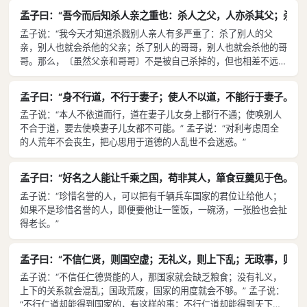
孟子曰：“吾今而后知杀人亲之重也：杀人之父，人亦杀其父；杀人之
孟子说：“我今天才知道杀戮别人亲人有多严重了：杀了别人的父
亲，别人也就会杀他的父亲；杀了别人的哥哥，别人也就会杀他的哥
哥。那么，〔虽然父亲和哥哥〕不是被自己杀掉的，但也相差不远
了。” 孟子说：“古代设立关卡是打算抵御残暴，今天设立关卡却是
打算实行残暴。”
孟子曰：“身不行道，不行于妻子；使人不以道，不能行于妻子。” 
孟子说：“本人不依道而行，道在妻子儿女身上都行不通；使唤别人
不合于道，要去使唤妻子儿女都不可能。” 孟子说：“对利考虑周全
的人荒年不会丧生，把心思用于道德的人乱世不会迷惑。”
孟子曰：“好名之人能让千乘之国，苟非其人，箪食豆羹见于色。”
孟子说：“珍惜名誉的人，可以把有千辆兵车国家的君位让给他人；
如果不是珍惜名誉的人，即便要他让一筐饭，一碗汤，一张脸也会扯
得老长。”
孟子曰：“不信仁贤，则国空虚；无礼义，则上下乱；无政事，则财用
孟子说：“不信任仁德贤能的人，那国家就会缺乏粮食；没有礼义，
上下的关系就会混乱；国政荒废，国家的用度就会不够。” 孟子说：
“不行仁道却能得到国家的，有这样的事；不行仁道却能得到天下