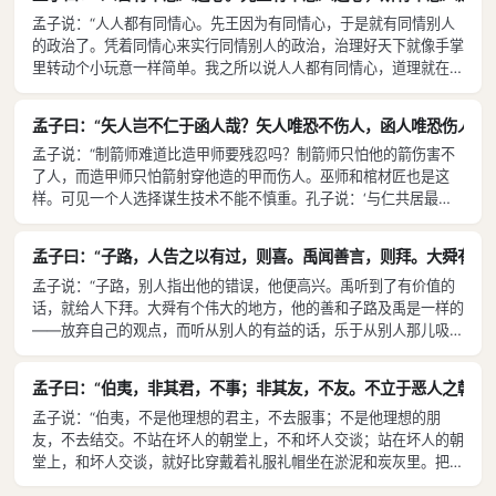
道路了；对种田人实行井田制，只助耕公田，不再收税，那么天下的
孟子说：“人人都有同情心。先王因为有同情心，于是就有同情别人
农夫都会高兴，愿意到这里的田野来耕种了；空宅空地，不征空置
的政治了。凭着同情心来实行同情别人的政治，治理好天下就像手掌
税，无业者也不派发劳役，那么天下的百姓都会高兴，愿意到这里定
里转动个小玩意一样简单。我之所以说人人都有同情心，道理就在
居了。真正能够做到这五项，那么邻近国家的百姓都会举头仰望他就
于：现在忽然看见一个小孩子将要掉到井里去了，每个人都会产生惊
像仰望父母一样了。〔如果邻国之君要率领人民来攻打他，便好比〕
骇同情的心情——这不是为了要和这小孩的爹妈攀上交情，不是为了
率领儿女去攻打他们的父母，从人类诞生以来，这种事没有能够成功
孟子曰：“矢人岂不仁于函人哉？矢人唯恐不伤人，函人唯恐伤人。
要在乡里朋友间博得声誉，也不是讨厌背上见死不救的坏名声才这样
的。真能这样，便会天下无敌。天下无敌的人叫作‘天吏’。这样还不
孟子说：“制箭师难道比造甲师要残忍吗？制箭师只怕他的箭伤害不
的。从这一点来看，人没有同情之心，便不算是人；没有羞耻之心，
能统一天下的，是从来不曾有过的。”
了人，而造甲师只怕箭射穿他造的甲而伤人。巫师和棺材匠也是这
便不算是人；没有推让之心，便不算是人；没有是非之心，便不算是
样。可见一个人选择谋生技术不能不慎重。孔子说：‘与仁共居最美
人。同情之心是仁的首要，羞耻之心是义的首要，推让之心是礼的首
好。居住不选择与仁共处，怎么能算聪明呢？’仁，是天最尊贵的爵
要，是非之心是智的首要。人具备了这四种首要的善心，就好比他有
位，是人最安逸的住宅。没有人来阻拦你，你却不仁，这是不明智
手足四肢一般自然。有这四种首要善心却自己认为不行的人，是自暴
孟子曰：“子路，人告之以有过，则喜。禹闻善言，则拜。大舜有大
的。不仁、不智、无礼、无义，这种人只能做仆役。作为仆役而自以
自弃的人；认为他的君主不行的人，是残害那君主的人。凡是具有这
孟子说：“子路，别人指出他的错误，他便高兴。禹听到了有价值的
为耻，就好比造弓师以造弓为耻，制箭师以制箭为耻。如果真的以它
四种首要善心的人，若明白把它们都扩充起来，那就会像刚点燃的火
话，就给人下拜。大舜有个伟大的地方，他的善和子路及禹是一样的
为耻，不如好好去践行仁义。行仁者如同弓箭手：弓箭手必先端正姿
苗，〔终成燎原之势；〕刚涌出的泉水〔，终必汇为江河〕。真的能
——放弃自己的观点，而听从别人的有益的话，乐于从别人那儿吸取
势然后开弓；开弓没有射中，不埋怨那些胜过自己的人，只能反躬自
够扩充，便足以安定天下；如果不肯扩充，〔让它自生自灭，〕最终
优点来行善。他从干农活、制陶器、打鱼直到做天子，没有哪一优点
问罢了。”
连赡养爹妈都办不到。”
不是取自于人的。优点取之于人而用来行善，就是和别人一道行善。
孟子曰：“伯夷，非其君，不事；非其友，不友。不立于恶人之朝，
君子最高的德行就是和别人一道行善。”
孟子说：“伯夷，不是他理想的君主，不去服事；不是他理想的朋
友，不去结交。不站在坏人的朝堂上，不和坏人交谈；站在坏人的朝
堂上，和坏人交谈，就好比穿戴着礼服礼帽坐在淤泥和炭灰里。把这
种厌恶坏人坏事的心情推广开来，他觉得即便同家乡人站在一块，若