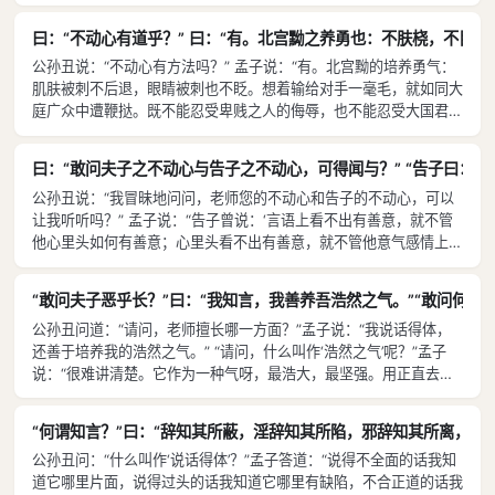
了。” 公孙丑说：“像这样看来，老师比孟贲强多了。”孟子说：“这个
不难，告子能不动心比我还早呢。”
曰：“不动心有道乎？” 曰：“有。北宫黝之养勇也：不肤桡，不
公孙丑说：“不动心有方法吗？” 孟子说：“有。北宫黝的培养勇气：
肌肤被刺不后退，眼睛被刺也不眨。想着输给对手一毫毛，就如同大
庭广众中遭鞭挞。既不能忍受卑贱之人的侮辱，也不能忍受大国君主
的侮辱；他看待刺杀大国君主如同刺杀卑贱之人一样；对各国的君主
毫不畏惧，挨了骂，一定回敬。孟施舍培养勇气的方法〔又有所不
曰：“敢问夫子之不动心与告子之不动心，可得闻与？” “告子曰：‘
同〕，他说：‘我看待不能战胜的敌人，跟看待足以战胜的敌人一样
公孙丑说：“我冒昧地问问，老师您的不动心和告子的不动心，可以
〔无所畏惧〕。如果先估量敌人的力量这才进攻，先考虑胜败这才交
让我听听吗？” 孟子说：“告子曾说：‘言语上看不出有善意，就不管
锋，是害怕强敌大军的人。我岂能做到遇敌必胜呢？能做到无所畏惧
他心里头如何有善意；心里头看不出有善意，就不管他意气感情上如
罢了。’孟施舍像曾子，北宫黝像子夏。这两个人的勇气，我不知道
何有善意。’〔我认为：〕心里头看不出有善意，就不管他意气感情
谁更胜一筹，即便这样，〔我还是认为〕孟施舍的比较简单易行。从
上如何有善意，是对的；言语上看不出有善意，就不管他心里头如何
前曾子对子襄说：‘你喜欢勇敢吗？我曾经从我的先生那里听到过什
“敢问夫子恶乎长？”曰：“我知言，我善养吾浩然之气。”“敢问
有善意，这不对。因为心中的意志统帅着意气感情，意气感情充斥体
么叫“大勇”：反躬自问，自己不占理，对方即便是最下贱的人，我也
公孙丑问道：“请问，老师擅长哪一方面？”孟子说：“我说话得体，
内〔并表现在外〕。心中意志到了哪里，表情动作举止也跟着洋溢在
不去恐吓他；反躬自问，自己占了理，即便有千军万马，我也勇往直
还善于培养我的浩然之气。” “请问，什么叫作‘浩然之气’呢？”孟子
那里。所以我说：‘要坚定心中意志，也不要滥用表情动作举止。’”
前。’孟施舍保养一股无所畏惧的气概，但比不上曾子保养一种更简
说：“很难讲清楚。它作为一种气呀，最浩大，最坚强。用正直去培
公孙丑说：“您既然说，‘心中意志到了哪里，表情动作举止也跟着洋
单易行的价值判断。”
养它，使它不受伤害，就会充溢于天地之间。这种气呀，必须配合辅
溢在那里’，可是您又说：‘要坚定心中意志，也不要滥用表情动作举
助道和义；而缺乏它，道和义就没有力量了。这种气是由正义汇聚而
止。’这是为什么呢？”孟子说：“心志闭塞，表情动作举止也将随之逝
“何谓知言？”曰：“辞知其所蔽，淫辞知其所陷，邪辞知其所离，遁
产生的，不是由义继承并取代它而产生的。只要做一次于心有愧的
去；表情动作举止闭塞，心中意志也必然受到影响。比如跌倒与奔
公孙丑问：“什么叫作‘说话得体’？”孟子答道：“说得不全面的话我知
事，它就疲软了。所以我说，告子是不懂义的，因为他把它看作心外
跑，这主要是身体的动作，但必然影响到思想，引起心志的波动。”
道它哪里片面，说得过头的话我知道它哪里有缺陷，不合正道的话我
之物。〔其实义是心内固有的。〕一定要培养它，却不刻意扶持它；