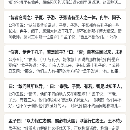
知道它哪里有偏差，躲躲闪闪的话我知道它哪里没道理。这四种话，
时刻惦记它，却不刻意助它成长，不要学那个宋国人的样。宋国有一
从思想中产生，必然会危害政事；如果由执政者说出，一定会危害具
个担心禾苗生长不快而去把它拔高的人，疲倦无神地回到家，对家人
体工作。如果圣人再出现，也一定听从我这话的。” 公孙丑说：“宰
说：‘今天累坏了！我帮助禾苗生长了！’他儿子赶快跑去一看，禾苗
“昔者窃闻之：子夏、子游、子张皆有圣人之一体，冉牛、闵子、颜渊
我、子贡善于讲话，冉牛、闵子、颜渊善于阐述德行，孔子兼有两
都枯槁了。其实天下不帮助禾苗生长的人是很少的。认为〔锄草〕没
公孙丑说：“从前我曾听说过，子夏、子游、子张都各有孔子的一些
长，但他依然说：‘我对于辞令，太不擅长。’〔而您既说话得体，又
好处而放弃不干的，就是种庄稼不锄草的懒汉；‘帮助’它生长的，就
长处；冉牛、闵子、颜渊大体近于孔子，却不如他那样博大精深。请
善于养浩然之气，言语道德兼而有之，〕那么，您已经是位圣人了
是拔苗的人——非但没有好处，反而伤害了它。”
问老师，您以其中哪一位自命？” 孟子说：“暂且不谈他们。” 公孙丑
吗？” 孟子说：“哎呀！这叫什么话！从前子贡问孔子说：‘老师已经
又问：“伯夷和伊尹怎么样？”孟子答道：“他俩人生态度不同。不是
是圣人了吗？’孔子说：‘圣人，我算不上；我不过学习不知厌倦，教
他所理想的君主，他不去服事；不是他所理想的百姓，他不去使唤；
人不知疲倦罢了。’子贡便说：‘学习不知厌倦，这是智；教人不知疲
“伯夷、伊尹于孔子，若是班乎？”曰：“否；自有生民以来，未有孔
天下太平就出仕，天下昏乱就隐居，伯夷就是如此。服事谁不是服事
倦，这是仁。仁而且智，老师已经是圣人了。’圣人，孔子都不自
公孙丑问：“伯夷、伊尹与孔子，能像您上面说的那样将他们等量齐
君主？使唤谁不是使唤百姓？天下太平也出仕，天下昏乱也出仕，伊
居，〔你却说我是，〕这叫什么话呢！”
观吗？”孟子答道：“不。自有人类以来，没有比得上孔子的。” 公孙
尹就是如此。应该出仕就出仕，应该辞职就辞职，应该持续做就持续
丑又问：“那么，他们三人有相同的地方吗？”孟子答道：“有。如果
做，应该马上走就马上走，孔子就是如此。他们都是古代的圣人，可
得到方圆一百里的土地而君临它，他们都能够使诸侯来朝并一统天
惜我都没有做到；至于我所希望的，是学习孔子。”
下；即使叫他们做一件不义之事，杀一个无辜之人，便能得到天下，
曰：“敢问其所以异。” 曰：“宰我、子贡、有若，智足以知圣人，
他们也都不会干的。这就是他们相同的地方。”
公孙丑说：“请问，他们不同的地方又在哪里呢？” 孟子说：“宰我、
子贡、有若三人，他们的聪明才智足以了解圣人，〔即使〕他们再不
好，也不至于偏袒他们所爱好的人。〔但他们都不约而同地称颂孔
子。〕宰我说：‘以我来看老师，比尧、舜都强多了。’子贡说：‘看见
一国的礼制，就了解它的政治；听到一国的音乐，就知道它的德教。
孟子曰：“以力假仁者霸，霸必有大国；以德行仁者王，王不待大—
从现在到百代以后，衡量这百代君王的高下，其标准都不能违离孔子
孟子说：“仗着实力假借仁义征伐天下，可以称霸诸侯，称霸一定要
之道。自有人类以来，没有人能够比得上他老人家的。’有若说：‘难