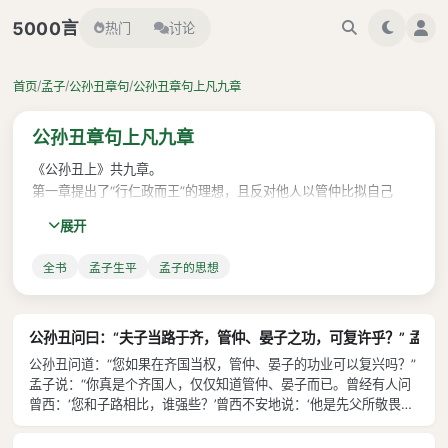
言
5000
热门
讨论
/
/
/
首页
孟子
公孙丑章句
公孙丑章句上凡九章
公孙丑章句上凡九章
《公孙丑上》共九章。
第一章提出了“行仁政而王”的理想，且反对他人以管仲比拟自己
——这是下一章以当代孔子自居的先声。
展开
第二章提出了著名的“我善养吾浩然之气”；并指出如何养气——“以
直养而无害”，尤其不可“揠苗助长”；最后说自己的理想是向“出于其
全书
孟子生平
孟子的思想
类，拔乎其萃”，自生民以来所未曾有的孔子看齐。
第三章提出了“以德服人”的思想。
第四章提出了“贵德而尊士，贤者在位，能者在职”的治国方略。
公孙丑问曰：“夫子当路于齐，管仲、晏子之功，可复许乎？” 孟子
第五章是将第四章提出的理念具体化，提出若能以德治国，“则无敌
公孙丑问道：“您如果在齐国当权，管仲、晏子的功业可以复兴吗？”
于天下。无敌于天下者，天吏也。然而不王者，未之有也”。
孟子说：“你真是个齐国人，仅仅知道管仲、晏子而已。曾经有人问
孔子认为“仁”的本质是将对亲人的爱扩展到他人，孟子因而提出了
曾西：‘您和子路相比，谁强些？’曾西不安地说：‘他是先父所敬畏的
“性善”说——人人都有“不忍人之心”；以德治国，不过是将“不忍人
人。’那人又问：‘那么，您和管仲相比，谁强些？’曾西马上变了脸
之心”“扩而充之”而已——这是第六章的主旨。
色，不高兴地说：‘你为什么竟把我和管仲相比？管仲得到君上的信