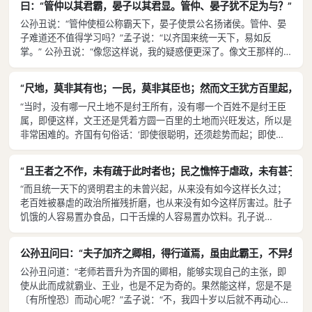
第七章提出“术不可不慎”，也就是一个人选择职业不能光看赚不赚
曰：“管仲以其君霸，晏子以其君显。管仲、晏子犹不足为与？”曰
赖是那样专一，操持国家的大政是那样长久，而功绩却那样卑小。你
钱，还要考虑这职业是害人呢，还是救人？
公孙丑说：“管仲使桓公称霸天下，晏子使景公名扬诸侯。管仲、晏
为什么竟把我和他相比？’”停了一会儿，孟子又说：“管仲是曾西不愿
第八章提出要乐于接受批评，乐于从别人的话语中汲取营养。
子难道还不值得学习吗？”孟子说：“以齐国来统一天下，易如反
相比的人，而你以为我愿意学他吗？”
第九章通过描述两位古贤人伯夷、柳下惠并加以评述来阐明孟子认
掌。” 公孙丑说：“像您这样说，我的疑惑便更深了。像文王那样的
德行，活了百年才崩殂，他推行的德政，还没有周遍于天下；武王、
可的君子对待非君子的态度，既不能向伯夷那样对“乡人”采取嫌恶
周公继承了他的事业，然后才大大地推行了王道〔，统一了天下〕。
的态度，也不能像柳下惠那般完全和他们打成一片。
“尺地，莫非其有也；一民，莫非其臣也；然而文王犹方百里起，是
现在您把统一天下说得那么容易，那么，文王也不值得效法了吗？”
这一部分的内容比较驳杂，但除了第二章主要谈养气以及第九章谈
“当时，没有哪一尺土地不是纣王所有，没有哪一个百姓不是纣王臣
孟子说：“文王谁又能比得上呢？从汤到武丁，贤明之君兴起多达六
对他人的态度外，依然可以归纳出一个主题思想，即要以“仁”以“德”
属，即便这样，文王还是凭着方圆一百里的土地而兴旺发达，所以是
七次，天下的人归服殷朝已经很久了，时间一久便很难转变。武丁使
来治理天下国家。
非常困难的。齐国有句俗话：‘即使很聪明，还须趁势而起；即使有
诸侯来朝并治理天下，就好像在手掌中运转小球一样。纣王的年代距
锄头，还得等待农时。’当今之世要推行王政，就容易了：即便在
武丁时并不太久，当时的世家耆老、善良习俗、先民遗风、仁惠政教
夏、商、周最兴旺发达的时候，也没有哪个国家的土地超过方圆一千
还有幸存的，又有微子、微仲、王子比干、箕子、胶鬲——都是贤德
“且王者之不作，未有疏于此时者也；民之憔悴于虐政，未有甚于此
里的，现在齐国却有这么辽阔的国土了；鸡鸣狗叫的声音，此起彼
的人——共同辅佐他，所以历经长久才亡国。”
“而且统一天下的贤明君主的未曾兴起，从来没有如今这样长久过；
伏，处处相闻，一直传到四方边境，齐国有这样稠密的人口了。国土
老百姓被暴虐的政治所摧残折磨，也从来没有如今这样厉害过。肚子
不必再开拓了，百姓也不必再增加了，只要实行仁政来统一天下，就
饥饿的人容易置办食品，口干舌燥的人容易置办饮料。孔子说
没有谁能够阻止得了。”
过：‘德政的流行，比设置驿站传达政令还迅速。’如今这个时代，拥
有万辆兵车的大国实行仁政，老百姓欢迎它，就如同倒挂着的人被解
公孙丑问曰：“夫子加齐之卿相，得行道焉，虽由此霸王，不异矣。如
救了一般。所以，用古人一半的事功，必将完成两倍于他们的伟业，
公孙丑问道：“老师若晋升为齐国的卿相，能够实现自己的主张，即
也只有当今这个时代才行。”
使从此而成就霸业、王业，也是不足为奇的。果然能这样，您是不是
〔有所惶恐〕而动心呢？”孟子说：“不，我四十岁以后就不再动心