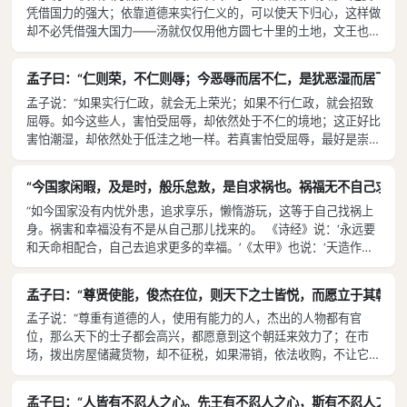
凭借国力的强大；依靠道德来实行仁义的，可以使天下归心，这样做
道只有百姓如此吗？麒麟相比于走兽，凤凰相比于飞鸟，泰山相比于
却不必凭借强大国力——汤就仅仅用他方圆七十里的土地，文王也就
土堆，河海相比于溪涧，都算是同类。圣人相比于百姓，也是同类。
仅仅用他方圆百里的土地〔实行了仁政，而使人心归服〕。仗着实力
虽然他来自民间，却远远超出大众——自有人类以来，还没有比孔子
来使人服从的，人家不会心悦诚服，只是因为他本身的实力不够的缘
更伟大的。’”
孟子曰：“仁则荣，不仁则辱；今恶辱而居不仁，是犹恶湿而居下也。
故；依靠道德来使人服从的，人家才会心悦诚服，就好像七十多位弟
孟子说：“如果实行仁政，就会无上荣光；如果不行仁政，就会招致
子归服孔子一样。《诗经》说过：‘从西从东，从南从北，没有哪种
屈辱。如今这些人，害怕受屈辱，却依然处于不仁的境地；这正好比
想法不心悦诚服。’正是这个意思。”
害怕潮湿，却依然处于低洼之地一样。若真害怕受屈辱，最好是崇尚
道德而尊敬士人，让贤人居于高位，让能人担任要职。国家既无内忧
外患，趁着这时修明政治法典，这样即便是大国也会害怕它了。《诗
“今国家闲暇，及是时，般乐怠敖，是自求祸也。祸福无不自己求之者
经》说：‘趁雨没下来云没起，桑树根上剥些皮，门儿窗儿都修理。
“如今国家没有内忧外患，追求享乐，懒惰游玩，这等于自己找祸上
下面的人们，谁敢把我欺？！’孔子说：‘这诗的作者真懂道理呀！能
身。祸害和幸福没有不是从自己那儿找来的。 《诗经》说：‘永远要
治理好他的国家，谁敢侮辱他？’
和天命相配合，自己去追求更多的幸福。’《太甲》也说：‘天造作的
罪孽，还可以逃掉；自己造作的罪孽，却无处可逃。’正是这个意
思。”
孟子曰：“尊贤使能，俊杰在位，则天下之士皆悦，而愿立于其朝矣
孟子说：“尊重有道德的人，使用有能力的人，杰出的人物都有官
位，那么天下的士子都会高兴，都愿意到这个朝廷来效力了；在市
场，拨出房屋储藏货物，却不征税，如果滞销，依法收购，不让它长
久积压，那么天下的商人都会高兴，愿意把货物存放在这个市场了；
关卡，只稽查而不收税，那么天下的旅客都会高兴，愿意经过这里的
孟子曰：“人皆有不忍人之心。先王有不忍人之心，斯有不忍人之政