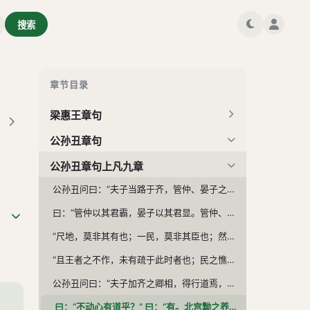
搜索
章节目录
梁惠王章句
公孙丑章句
公孙丑章句上凡九章
公孙丑问曰：“夫子当路于齐，管仲、晏子之功，可复许乎？” 孟子曰：“子诚齐人也，知管仲、晏子而已矣。或问乎曾西曰：‘吾子与子路孰贤？’曾西蹴然曰：‘吾先子之所畏也。’曰：‘然则吾子与管仲孰贤？’曾西艴然不悦，曰：‘尔何曾比予于管仲？管仲得君如彼其专也，行乎国政如彼其久也，功烈如彼其卑也；尔何曾比予于是？’” 曰：“管仲，曾西之所不为也，而子为我愿之乎？”
曰：“管仲以其君霸，晏子以其君显。管仲、晏子犹不足为与？”曰：“以齐王，由反手也。” 曰：“若是，则弟子之惑滋甚。且以文王之德，百年而后崩，犹未洽于天下；武王、周公继之，然后大行。今言王若易然，则文王不足法与？” 曰：“文王何可当也？由汤至于武丁，贤圣之君六七作，天下归殷久矣，久则难变也。武丁朝诸侯，有天下，犹运之掌也。纣之去武丁未久也，其故家遗俗，流风善政，犹有存者；又有微子、微仲、王子比干、箕子、胶鬲——皆贤人也——相与辅相之，故久而后失之也。”
“尺地，莫非其有也；一民，莫非其臣也；然而文王犹方百里起，是以难也。齐人有言曰：‘虽有智慧，不如乘势；虽有镃基，不如待时。’今时则易然也：夏后、殷、周之盛，地未有过千里者也，而齐有其地矣；鸡鸣狗吠相闻，而达乎四境，而齐有其民矣。地不改辟矣，民不改聚矣，行仁政而王，莫之能御也。”
“且王者之不作，未有疏于此时者也；民之憔悴于虐政，未有甚于此时者也。饥者易为食，渴者易为饮。孔子曰：‘德之流行，速于置邮而传命。’当今之时，万乘之国行仁政，民之悦之，犹解倒悬也。故事半古之人，功必倍之，惟此时为然。”
公孙丑问曰：“夫子加齐之卿相，得行道焉，虽由此霸王，不异矣。如此，则动心否乎？”孟子曰：“否；我四十不动心。” 曰：“若是，则夫子过孟贲远矣。”曰：“是不难，告子先我不动心。”
曰：“不动心有道乎？” 曰：“有。北宫黝之养勇也：不肤桡，不目逃；思以一豪挫于人，若挞之于市朝；不受于褐宽博，亦不受于万乘之君；视刺万乘之君若刺褐夫；无严诸侯，恶声至，必反之。孟施舍之所养勇也，曰：‘视不胜犹胜也；量敌而后进，虑胜而后会，是畏三军者也。舍岂能为必胜哉？能无惧而已矣。’孟施舍似曾子，北宫黝似子夏。夫二子之勇，未知其孰贤，然而孟施舍守约也。昔者曾子谓子襄曰：‘子好勇乎？吾尝闻大勇于夫子矣：自反而不缩，虽褐宽博，吾不惴焉；自反而缩，虽千万人，吾往矣。’孟施舍之守气，又不如曾子之守约也。”