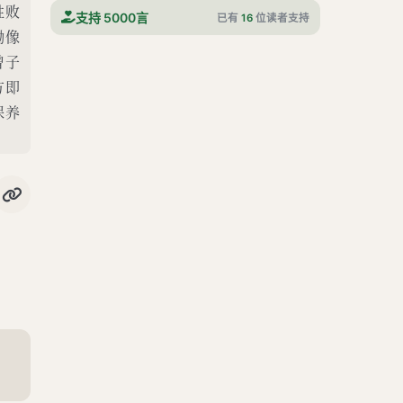
胜败
支持 5000言
已有
16
位读者支持
孟子曰：“伯夷，非其君，不事；非其友，不友。不立于恶人之朝，不与恶人言；立于恶人之朝，与恶人言，如以朝衣朝冠坐于涂炭。推恶恶之心，思与乡人立，其冠不正，望望然去之，若将浼焉。是故诸侯虽有善其辞命而至者，不受也。不受也者，是亦不屑就已。柳下惠不羞污君，不卑小官；进不隐贤，必以其道；遗佚而不怨，厄穷而不悯。故曰：‘尔为尔，我为我，虽袒裼裸裎于我侧，尔焉能浼我哉？’故由由然与之偕而不自失焉，援而止之而止。援而止之而止者，是亦不屑去已。”孟子曰：“伯夷隘，柳下惠不恭。隘与不恭，君子不由也。”
黝像
公孙丑章句下凡十四章
曾子
方即
滕文公章句
保养
离娄章句
万章章句
告子章句
尽心章句