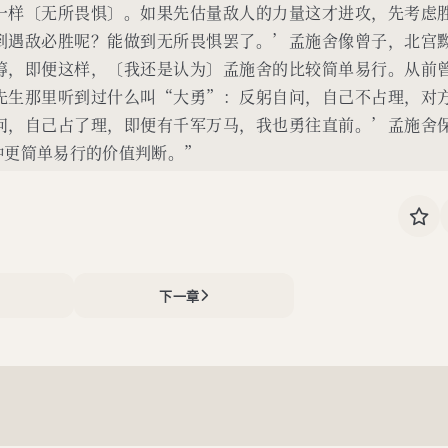
一样〔无所畏惧〕。如果先估量敌人的力量这才进攻，先考虑
到遇敌必胜呢？能做到无所畏惧罢了。’孟施舍像曾子，北宫
筹，即便这样，〔我还是认为〕孟施舍的比较简单易行。从前
先生那里听到过什么叫“大勇”：反躬自问，自己不占理，对
问，自己占了理，即便有千军万马，我也勇往直前。’孟施舍
种更简单易行的价值判断。”
下一章