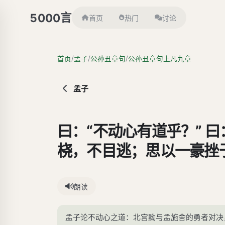
言
5000
首页
热门
讨论
/
/
/
首页
孟子
公孙丑章句
公孙丑章句上凡九章
孟子
曰：“不动心有道乎？” 
桡，不目逃；思以一豪挫
博，亦不受于万乘之君；
侯，恶声至，必反之。孟
朗读
也；量敌而后进，虑胜而
孟子论不动心之道：北宫黝与孟施舍的勇者对决