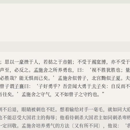
孟施舍似曾子，北宫黝似子夏。夫二
而孟施舍守约也。昔者曾子谓子襄
大勇于夫子矣：自反而不缩，虽褐宽
，虽千万人，吾往矣。’孟施舍之守
。”
；思以一
豪
挫于人，若挞之于
市朝
；不受于
褐宽博
，亦不受
声至，必反之。
孟施舍
之所养勇也，曰：‘视不胜犹胜也；
必胜哉？能无惧而已矣。’孟施舍似曾子，北宫黝似
子夏
。
曾子谓
子襄
曰：‘子好勇乎？吾尝闻大勇于
夫子
矣：自反而
吾往矣。’孟施舍之守气，又不如曾子之守约也。”
刺不后退，眼睛被刺也不眨。想着输给对手一毫毛，就如同大
也不能忍受大国君主的侮辱；他看待刺杀大国君主如同刺杀卑
一定回敬。孟施舍培养勇气的方法〔又有所不同〕，他说：‘