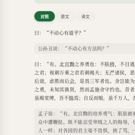
胜哉？能无惧而已矣。’
子之勇，未知其孰贤，然
对照
原文
译文
曰：‘子好勇乎？吾尝闻
曰：“不动心有道乎？”
博，吾不惴焉；自反而缩
气，又不如曾子之守约也
公孙丑说：“不动心有方法吗？”
曰：“有。
北宫黝
之养勇也：不肤
桡
，不目逃
之君；视刺万乘之君若刺褐夫；无
严
诸侯，恶
后进，虑胜而后
会
，是畏三军者也。舍岂能为
之勇，未知其孰贤，然而孟施舍守约也。昔者
虽褐宽博，吾不
惴
焉；自反而缩，虽千万人，
孟子说：“有。北宫黝的培养勇气：肌肤被
众中遭鞭挞。既不能忍受卑贱之人的侮辱，
人一样；对各国的君主毫不畏惧，挨了骂，