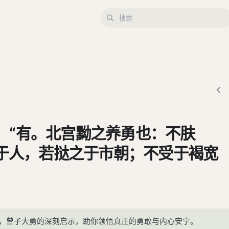
曰：“有。北宫黝之养勇也：不肤
于人，若挞之于市朝；不受于褐宽
视刺万乘之君若刺褐夫；无严诸
施舍之所养勇也，曰：‘视不胜犹胜
后会，是畏三军者也。舍岂能为必
，曾子大勇的深刻启示，助你领悟真正的勇敢与内心安宁。