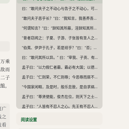
曰：“敢问夫子之不动心与告子之不动心，可得闻与？” “告子曰：‘不得于言，勿求于心；不得于心，勿求于气。’不得于心，勿求于气，可；不得于言，勿求于心，不可。夫志，气之帅也；气，体之充也。夫志至焉，气次焉；故曰：‘持其志，无暴其气。’” “既曰：‘志至焉，气次焉。’又曰：‘持其志，无暴其气。’何也？”曰：“志壹则动气，气壹则动志也。今夫蹶者趋者，是气也，而反动其心。”
“敢问夫子恶乎长？”曰：“我知言，我善养吾浩然之气。”“敢问何谓浩然之气？” 曰：“难言也。其为气也，至大至刚，以直养而无害，则塞于天地之间。其为气也，配义与道；无是，馁也。是集义所生者，非义袭而取之也。行有不慊于心，则馁矣。我故曰，告子未尝知义，以其外之也。必有事焉，而勿正；心勿忘，勿助长也，无若宋人然。宋人有闵其苗之不长而揠之者，芒芒然归，谓其人曰：‘今日病矣！予助苗长矣！’其子趋而往视之，苗则槁矣。天下之不助苗长者寡矣。以为无益而舍之者，不耘苗者也；助之长者，揠苗者也——非徒无益，而又害之。”
“何谓知言？”曰：“辞知其所蔽，淫辞知其所陷，邪辞知其所离，遁辞知其所穷——生于其心，害于其政；发于其政，害于其事。圣人复起，必从吾言矣。” “宰我、子贡善为说辞，冉牛、闵子、颜渊善言德行。孔子兼之，曰：‘我于辞命，则不能也。’然则夫子既圣矣乎？” 曰：“恶！是何言也？昔者子贡问于孔子曰：‘夫子圣矣乎？’孔子曰：‘圣则吾不能，我学不厌而教不倦也。’子贡曰：‘学不厌，智也；教不倦，仁也。仁且智，夫子既圣矣。’夫圣，孔子不居——是何言也？”
“昔者窃闻之：子夏、子游、子张皆有圣人之一体，冉牛、闵子、颜渊则具体而微，敢问所安？” 曰：“姑舍是。” 曰：“伯夷、伊尹何如？” 曰：“不同道。非其君不事，非其民不使；治则进，乱则退，伯夷也。何事非君，何使非民；治亦进，乱亦进，伊尹也。可以仕则仕，可以止则止，可以久则久，可以速则速，孔子也。皆古圣人也，吾未能有行焉；乃所愿，则学孔子也。”
“伯夷、伊尹于孔子，若是班乎？”曰：“否；自有生民以来，未有孔子也。” 曰：“然则有同与？”曰：“有。得百里之地而君之，皆能以朝诸侯，有天下；行一不义，杀一不辜，而得天下，皆不为也。是则同。”
曰：“敢问其所以异。” 曰：“宰我、子贡、有若，智足以知圣人，污不至阿其所好。宰我曰：‘以予观于夫子，贤于尧、舜远矣。’子贡曰：‘见其礼而知其政，闻其乐而知其德，由百世之后，等百世之王，莫之能违也。自生民以来，未有夫子也。’有若曰：‘岂惟民哉？麒麟之于走兽，凤凰之于飞鸟，太山之于丘垤，河海之于行潦，类也。圣人之于民，亦类也。出于其类，拔乎其萃——自生民以来，未有盛于孔子也。’”
于万乘
孟子曰：“以力假仁者霸，霸必有大国；以德行仁者王，王不待大——汤以七十里，文王以百里。以力服人者，非心服也，力不赡也；以德服人者，中心悦而诚服也，如七十子之服孔子也。《诗》云：‘自西自东，自南自北，无思不服。’此之谓也。”
量敌而
夫二子
孟子曰：“仁则荣，不仁则辱；今恶辱而居不仁，是犹恶湿而居下也。如恶之，莫如贵德而尊士，贤者在位，能者在职；国家闲暇，及是时，明其政刑。虽大国，必畏之矣。《诗》云：‘迨天之未阴雨,彻彼桑土,绸缪牖户。今此下民，或敢侮予？’孔子曰：‘为此诗者，其知道乎！能治其国家，谁敢侮之？’
不
缩
，
“今国家闲暇，及是时，般乐怠敖，是自求祸也。祸福无不自己求之者。《诗》云：‘永言配命，自求多福。’《太甲》曰：‘天作孽，犹可违；自作孽，不可活。’此之谓也。”
孟子曰：“尊贤使能，俊杰在位，则天下之士皆悦，而愿立于其朝矣；市，廛而不征，法而不廛，则天下之商皆悦，而愿藏于其市矣；关，讥而不征，则天下之旅皆悦，而愿出于其路矣；耕者，助而不税，则天下之农皆悦，而愿耕于其野矣；廛，无夫里之布，则天下之民皆悦，而愿为之氓矣。信能行此五者，则邻国之民仰之若父母矣。率其子弟，攻其父母，自生民以来未有能济者也。如此，则无敌于天下。无敌于天下者，天吏也。然而不王者，未之有也。”
孟子曰：“人皆有不忍人之心。先王有不忍人之心，斯有不忍人之政矣。以不忍人之心，行不忍人之政，治天下可运之掌上。所以谓人皆有不忍人之心者，今人乍见孺子将入于井，皆有怵惕恻隐之心——非所以内交于孺子之父母也，非所以要誉于乡党朋友也，非恶其声而然也。由是观之，无恻隐之心，非人也；无羞恶之心，非人也；无辞让之心，非人也；无是非之心，非人也。恻隐之心，仁之端也；羞恶之心，义之端也；辞让之心，礼之端也；是非之心，智之端也。人之有是四端也，犹其有四体也。有是四端而自谓不能者，自贼者也；谓其君不能者，贼其君者也。凡有四端于我者，知皆扩而充之矣，若火之始然，泉之始达。苟能充之，足以保四海；苟不充之，不足以事父母。”
庭广
贱之
孟子曰：“矢人岂不仁于函人哉？矢人唯恐不伤人，函人唯恐伤人。巫匠亦然。故术不可不慎也。孔子曰：‘里仁为美。择不处仁，焉得智？’夫仁，天之尊爵也，人之安宅也。莫之御而不仁，是不智也。不仁、不智、无礼、无义，人役也。人役而耻为役，由弓人而耻为弓，矢人而耻为矢也。如耻之，莫如为仁。仁者如射：射者正己而后发；发而不中，不怨胜己者，反求诸己而已矣。”
阅读设置
我看
孟子曰：“子路，人告之以有过，则喜。禹闻善言，则拜。大舜有大焉，善与人同，舍己从人，乐取于人以为善。自耕稼、陶、渔以至为帝，无非取于人者。取诸人以为善，是与人为善者也。故君子莫大乎与人为善。”