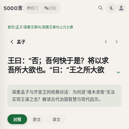
言
5000
热门
讨论
/
/
/
首页
孟子
梁惠王章句
梁惠王章句上凡七章
孟子
王曰：“否；吾何快于是？将以求
吾所大欲也。”曰：“王之所大欲
可得闻与？”王笑而不言。 曰：
“为肥甘不足于口与？轻暖不足于
探索孟子与齐宣王的经典对话：为何说“缘木求鱼”无法
体与？抑为采色不足视于目与？
实现王道之志？解读古代治国智慧与现代启示。
声音不足听于耳与？便嬖不足使
令于前与？王之诸臣皆足以供
对照
原文
译文
之，而王岂为是哉？”曰：“否；