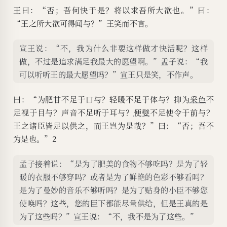
吾不为是也。” 曰：“然则王之所
王曰：“否；吾何快于是？将以求吾所大欲也。”曰：
“王之所大欲可得闻与？”王笑而不言。
大欲可知已，欲辟3土地，朝秦
楚，莅中国而抚四夷也。以若所
宣王说：“不，我为什么非要这样做才快活呢？这样
为求若所欲，犹缘木而求鱼也。”
做，不过是追求满足我最大的愿望啊。”孟子说：“我
王曰：“若是其甚与？” 曰：“殆有
可以听听王的最大愿望吗？”宣王只是笑，不作声。
甚焉。缘木求鱼，虽不得鱼，无
曰：“为肥甘不足于口与？轻暖不足于体与？抑为
采色
不
后灾。以若所为求若所欲，尽心
足视于目与？声音不足听于耳与？
便嬖
不足使令于前与？
力而为之，后必有灾。”
王之诸臣皆足以供之，而王岂为是哉？”曰：“否；吾不
为是也。”2
孟子接着说：“是为了肥美的食物不够吃吗？是为了轻
暖的衣服不够穿吗？或者是为了鲜艳的色彩不够看吗？
是为了曼妙的音乐不够听吗？是为了贴身的小臣不够您
使唤吗？这些，您的臣下都能尽量供给，但是王真的是
为了这些吗？”宣王说：“不，我不是为了这些。”