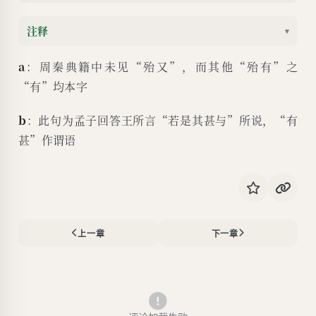
注释
▾
a
：周秦典籍中未见“殆又”，而其他“殆有”之
“有”均本字
b
：此句为孟子回答王所言“若是其甚与”所说，“有
甚”作谓语
上一章
下一章