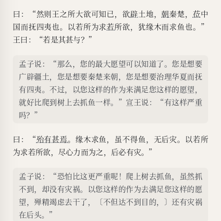
曰：“然则王之所大欲可知已，欲
辟
土地，
朝
秦楚，
莅
中
国而抚四夷也。以若所为求
若
所欲，犹缘木而求鱼也。”
王曰：“若是其甚与？”
孟子说：“那么，您的最大愿望可以知道了。您是想要
广辟疆土，您是想要秦楚来朝，您是想要治理华夏而抚
有四夷。不过，以您这样的作为来满足您这样的愿望，
就好比爬到树上去抓鱼一样。”宣王说：“有这样严重
吗？”
曰：“
殆有甚焉
。缘木求鱼，虽不得鱼，无后灾。以若所
为求若所欲，尽心力而为之，后必有灾。”
孟子说：“恐怕比这更严重呢！爬上树去抓鱼，虽然抓
不到，却没有灾祸。以您这样的作为去满足您这样的愿
望，殚精竭虑去干了，〔不但达不到目的，〕还有灾祸
在后头。”