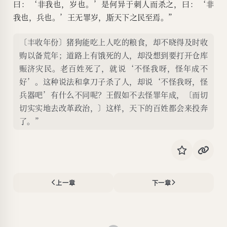
曰：‘非我也，岁也。’是何异于刺人而杀之，曰：‘非
我也，兵也。’王无罪岁，
斯
天下之民至焉。”
〔丰收年份〕猪狗能吃上人吃的粮食，却不晓得及时收
购以备荒年；道路上有饿死的人，却没想到要打开仓库
赈济灾民。老百姓死了，就说‘不怪我呀，怪年成不
好’。这种说法和拿刀子杀了人，却说‘不怪我呀，怪
兵器吧’有什么不同呢？王假如不去怪罪年成，〔而切
切实实地去改革政治，〕这样，天下的百姓都会来投奔
了。”
上一章
下一章