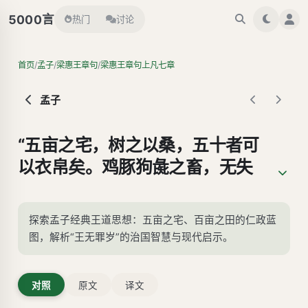
言
5000
热门
讨论
/
/
/
首页
孟子
梁惠王章句
梁惠王章句上凡七章
孟子
“五亩之宅，树之以桑，五十者可
以衣帛矣。鸡豚狗彘之畜，无失
其时，七十者可以食肉矣。百亩
之田，勿夺其时，数口之家可以
探索孟子经典王道思想：五亩之宅、百亩之田的仁政蓝
无饥矣。谨庠序之教，申之以孝
图，解析“王无罪岁”的治国智慧与现代启示。
悌之义，颁白者不负戴于道路
矣。七十者衣帛食肉，黎民不饥
对照
原文
译文
不寒，然而不王者，未之有也。