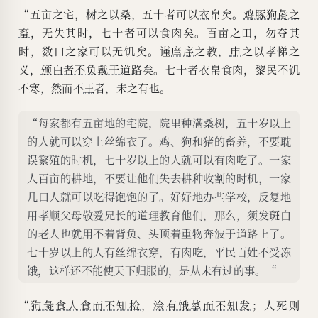
“狗彘食人食而不知检，涂有饿莩
“五亩之宅，树之以桑，五十者可以
衣
帛矣。
鸡豚狗彘之
畜
，无失其时，七十者可以食肉矣。百亩之田，勿夺其
而不知发；人死则曰：‘非我也，
时，数口之家可以无饥矣。谨
庠序
之教，
申
之以孝悌之
岁也。’是何异于刺人而杀之，
义，
颁白者不负戴于道路
矣。七十者衣帛食肉，黎民不饥
曰：‘非我也，兵也。’王无罪岁，
不寒，然而不
王
者，未之有也。
斯天下之民至焉。”
“每家都有五亩地的宅院，院里种满桑树，五十岁以上
的人就可以穿上丝绵衣了。鸡、狗和猪的畜养，不要耽
误繁殖的时机，七十岁以上的人就可以有肉吃了。一家
人百亩的耕地，不要让他们失去耕种收割的时机，一家
几口人就可以吃得饱饱的了。好好地办些学校，反复地
用孝顺父母敬爱兄长的道理教育他们，那么，须发斑白
的老人也就用不着背负、头顶着重物奔波于道路上了。
七十岁以上的人有丝绵衣穿，有肉吃，平民百姓不受冻
饿，这样还不能使天下归服的，是从未有过的事。“
“
狗彘食人食而不知检
，
涂有饿莩而不知发
；人死则