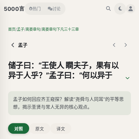
言
5000
热门
讨论
/
/
/
首页
孟子
离娄章句
离娄章句下凡三十三章
孟子
储子曰：“王使人 瞷夫子，果有以
异于人乎？”孟子曰：“何以异于
人哉？尧舜与人同耳。”
孟子如何回应齐王窥探？解读“尧舜与人同耳”的平等思
想，揭示圣贤与常人无异的核心观点。
对照
原文
译文