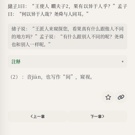
储子
1曰：“王使人 瞷夫子2，果有以异于人乎？”孟子
曰：“何以异于人哉？尧舜与人同耳。”
储子说：“王派人来窥探您，看果真有什么跟他人不同
的地方吗？”孟子说：“有什么跟别人不同的呢？尧舜
也和别人一样呢。”
注释
▾
（2） ：音jiàn，也写作“间”，窥视。
上一章
下一章