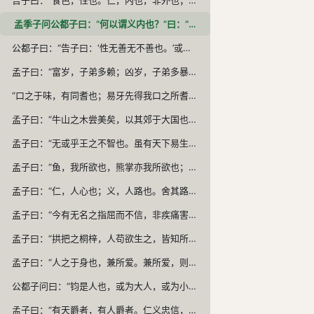
孟季子问公都子曰：“何以谓义内也？”曰：“行吾敬，故谓之内也。”“乡人长于伯兄一岁，则谁敬？”曰：“敬兄。”“酌则谁先？”曰：“先酌乡人。”“所敬在此，所长在彼，果在外，非由内也。” 公都子不能答，以告孟子。孟子曰：“‘敬叔父乎？敬弟乎？’彼将曰：‘敬叔父。’曰：‘弟为尸，则谁敬？’彼将曰：‘敬弟。’子曰：‘恶在其敬叔父也？’彼将曰：‘在位故也。’子亦曰：‘在位故也。庸敬在兄，斯须之敬在乡人。’” 季子闻之，曰：“敬叔父则敬，敬弟则敬，果在外，非由内也。”公都子曰：“冬日则饮汤，夏日则饮水，然则饮食亦在外也？”
公都子曰：“告子曰：‘性无善无不善也。’或曰：‘性可以为善，可以为不善；是故文武兴，则民好善；幽厉兴，则民好暴。’或曰：‘有性善，有性不善；是故以尧为君而有象；以瞽瞍为父而有舜；以纣为兄之子，且以为君，而有微子启、王子比干。’今曰‘性善’，然则彼皆非与？”孟子曰：“乃若其情，则可以为善矣，乃所谓善也。若夫为不善，非才之罪也。恻隐之心，人皆有之；羞恶之心，人皆有之；恭敬之心，人皆有之；是非之心，人皆有之。恻隐之心，仁也；羞恶之心，义也；恭敬之心，礼也；是非之心，智也。仁义礼智，非由外铄我也，我固有之也，弗思耳矣。故曰：‘求则得之，舍则失之。’或相倍蓰而无算者，不能尽其才者也。《诗》曰：‘天生蒸民，有物有则。民之秉彝，好是懿德。’孔子曰：‘为此诗者，其知道乎！故有物必有则；民之秉彝也，故好是懿德。’”
孟子曰：“富岁，子弟多赖；凶岁，子弟多暴，非天之降才尔殊也，其所以陷溺其心者然也。今夫麦，播种而耰之，其地同，树之时又同，浡然而生，至于日至之时，皆熟矣。虽有不同，则地有肥硗、雨露之养、人事之不齐也。故凡同类者，举相似也，何独至于人而疑之？圣人，与我同类者。故龙子曰：‘不知足而为屦，我知其不为蒉也。’屦之相似，天下之足同也。
“口之于味，有同耆也；易牙先得我口之所耆者也。如使口之于味也，其性与人殊，若犬马之与我不同类也，则天下何耆皆从易牙之于味也？至于味，天下期于易牙，是天下之口相似也。惟耳亦然，至于声，天下期于师旷，是天下之耳相似也。唯目亦然。至于子都，天下莫不知其姣也。不知子都之姣者，无目者也。故曰，口之于味也，有同耆焉；耳之于声也，有同听焉；目之于色也，有同美焉。至于心，独无所同然乎？心之所同然者何也？谓理也，义也。圣人先得我心之所同然耳。故理义之悦我心，犹刍豢之悦我口。”
孟子曰：“牛山之木尝美矣，以其郊于大国也，斧斤伐之，可以为美乎？是其日夜之所息，雨露之所润，非无萌蘖之生焉，牛羊又从而牧之，是以若彼濯濯也。人见其濯濯也，以为未尝有材焉。此岂山之性也哉？虽存乎人者，岂无仁义之心哉？其所以放其良心者，亦犹斧斤之于木也。旦旦而伐之，可以为美乎？其日夜之所息，平旦之气，其好恶与人相近也者几希；则其旦昼之所为，有梏亡之矣。梏之反复，则其夜气不足以存；夜气不足以存，则其违禽兽不远矣。人见其禽兽也，而以为未尝有才焉者，是岂人之情也哉？故苟得其养，无物不长；苟失其养，无物不消。孔子曰：‘操则存，舍则亡；出入无时，莫知其乡。’惟心之谓与？”
孟子曰：“无或乎王之不智也。虽有天下易生之物也，一日暴之，十日寒之，未有能生者也。吾见亦罕矣，吾退而寒之者至矣，吾如有萌焉何哉？ “今夫弈之为数，小数也；不专心致志，则不得也。弈秋，通国之善弈者也。使弈秋诲二人弈，其一人专心致志，惟弈秋之为听。一人虽听之，一心以为有鸿鹄将至，思援弓缴而射之，虽与之俱学，弗若之矣。为是其智弗若与？曰：非然也。”
孟子曰：“鱼，我所欲也，熊掌亦我所欲也；二者不可得兼，舍鱼而取熊掌者也。生亦我所欲也，义亦我所欲也；二者不可得兼，舍生而取义者也。生亦我所欲，所欲有甚于生者，故不为苟得也；死亦我所恶，所恶有甚于死者，故患有所不辟也。如使人之所欲莫甚于生，则凡可以得生者，何不用也？使人之所恶莫甚于死者，则凡可以辟患者，何不为也？由是则生而有不用也，由是则可以辟患而有不为也。是故所欲有甚于生者，所恶有甚于死者。 “非独贤者有是心也，人皆有之，贤者能勿丧耳。一箪食，一豆羹，得之则生，弗得则死，呼尔而与之，行道之人弗受；蹴尔而与之，乞人不屑也。万钟则不辨礼义而受之。万钟于我何加焉？为宫室之美、妻妾之奉、所识穷乏者得我与？乡为身死而不受，今为宫室之美为之；乡为身死而不受，今为妻妾之奉为之；乡为身死而不受，今为所识穷乏者得我而为之。是亦不可以已乎？此之谓失其本心。”
孟子曰：“仁，人心也；义，人路也。舍其路而弗由，放其心而不知求，哀哉！人有鸡犬放，则知求之；有放心而不知求。学问之道无他，求其放心而已矣。”
孟子曰：“今有无名之指屈而不信，非疾痛害事也，如有能信之者，则不远秦楚之路，为指之不若人也。指不若人，则知恶之；心不若人，则不知恶，此之谓不知类也。”
孟子曰：“拱把之桐梓，人苟欲生之，皆知所以养之者。至于身，而不知所以养之者，岂爱身不若桐梓哉？弗思甚也。”
孟子曰：“人之于身也，兼所爱。兼所爱，则兼所养也。无尺寸之肤不爱焉，则无尺寸之肤不养也。所以考其善不善者，岂有他哉？于己取之而已矣。体有贵贱，有小大。无以小害大，无以贱害贵。养其小者为小人，养其大者为大人。今有场师，舍其梧，养其棘，则为贱场师焉。养其一指而失其肩背，而不知也，则为狼疾人也。饮食之人，则人贱之矣，为其养小以失大也。饮食之人无有失也，则口腹岂适为尺寸之肤哉？”
公都子问曰：“钧是人也，或为大人，或为小人，何也？”孟子曰：“从其大体为大人，从其小体为小人。”曰：“钧是人也，或从其大体，或从其小体，何也？” 曰：“耳目之官不思，而蔽于物。物交物，则引之而已矣。心之官则思，思则得之，不思则不得也。此天之所与我者。先立乎其大者，则其小者不能夺也。此为大人而已矣。”
孟子曰：“有天爵者，有人爵者。仁义忠信，乐善不倦，此天爵也；公卿大夫，此人爵也。古之人修其天爵，而人爵从之。今之人修其天爵，以要人爵；既得人爵，而弃其天爵，则惑之甚者也，终亦必亡而已矣。” 孟子曰：“欲贵者，人之同心也。人人有贵于己者，弗思耳矣。人之所贵者，非良贵也。赵孟之所贵，赵孟能贱之。《诗》云：‘既醉以酒，既饱以德。’言饱乎仁义也，所以不愿人之膏粱之味也；令闻广誉施于身，所以不愿人之文绣也。”