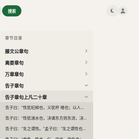
搜索
梁惠王章句
章节目录
公孙丑章句
滕文公章句
离娄章句
万章章句
告子章句
告子章句上凡二十章
告子曰：“性犹杞柳也，义犹杯 棬也；以人性为仁义，犹以杞柳为杯。”孟子曰：“子能顺杞柳之性而以为杯乎？将戕贼杞柳而后以为杯也？如将戕贼杞柳而以为杯，则亦将戕贼人以为仁义与？率天下之人而祸仁义者，必子之言夫！”
告子曰：“性犹湍水也，决诸东方则东流，决诸西方则西流。人性之无分于善不善也，犹水之无分于东西也。”孟子曰：“水信无分于东西，无分于上下乎？人性之善也，犹水之就下也。人无有不善，水无有不下。今夫水，搏而跃之，可使过颡；激而行之，可使在山。是岂水之性哉？其势则然也。人之可使为不善，其性亦犹是也。”
告子曰：“生之谓性。”孟子曰：“生之谓性也，犹白之谓白与？” 曰：“然。”“白羽之白也，犹白雪之白；白雪之白犹白玉之白与？” 曰：“然。”“然则犬之性犹牛之性，牛之性犹人之性与？”
告子曰：“食色，性也。仁，内也，非外也；义，外也，非内也。”孟子曰：“何以谓仁内义外也？” 曰：“彼长而我长之，非有长于我也；犹彼白而我白之，从其白于外也，故谓之外也。”曰：“异于白马之白也，无以异于白人之白也；不识长马之长也，无以异于长人之长与？且谓长者义乎？长之者义乎？” 曰：“吾弟则爱之，秦人之弟则不爱也，是以我为悦者也，故谓之内。长楚人之长，亦长吾之长，是以长为悦者也，故谓之外也。”曰：“耆秦人之炙，无以异于耆吾炙，夫物则亦有然者也，然则耆炙亦有外欤？”