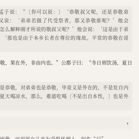
孟子说：“〔你可以说：〕‘恭敬叔父呢，还是恭敬弟
又说：‘弟弟若做了代受祭者，那又恭敬谁呢？’他会
怎么解释刚才所说的敬叔父呢？’他会说：‘这是由于弟
：‘那也是由于本乡长者在尊位的缘故。平常的恭敬在哥
则敬，果在外，非由内也。”公都子曰：“冬日则饮汤，夏日
是恭敬，对弟弟也是恭敬，毕竟义是外在的，不是发自内
夏天喝凉水，那么，难道吃喝〔不是出自本性，〕也是外
▾
画像，而用男女儿童为受祭代理人，叫作“尸”。