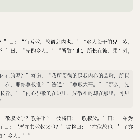
。’曰：‘弟为尸，则谁敬？’彼
‘恶在其敬叔父也？’彼将
亦曰：‘在位故也。庸敬在兄，
 季子闻之，曰：“敬叔父则敬，
也？”曰：“行吾敬，故谓之内也。”“乡人长于伯兄一岁，
由内也。”公都子曰：“冬日
先？”曰：“先酌乡人。”“所敬在此，所长在彼，果在外，
，然则饮食亦在外也？”
内在的呢？”答道：“我所贯彻的是我内心的恭敬，所以
一岁，那你尊敬谁？”答道：“尊敬大哥。”“那么，先
长者。”“内心恭敬的在这里，先敬礼的却在那里，可见
”
“‘敬叔父乎？敬弟乎？’彼将曰：‘敬叔父。’曰：‘弟为
’子曰：‘恶在其敬叔父也？’彼将曰：‘在位故也。’子亦
敬在乡人。’”